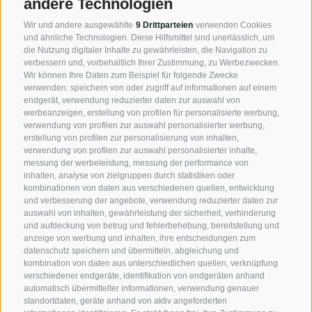
andere Technologien
Anreise nach Südtirol
Presse
Wir und andere ausgewählte
9 Drittparteien
verwenden Cookies
und ähnliche Technologien. Diese Hilfsmittel sind unerlässlich, um
Highlights & Veranstaltungen
die Nutzung digitaler Inhalte zu gewährleisten, die Navigation zu
verbessern und, vorbehaltlich Ihrer Zustimmung, zu Werbezwecken.
Partner
Wir können Ihre Daten zum Beispiel für folgende Zwecke
verwenden: speichern von oder zugriff auf informationen auf einem
endgerät, verwendung reduzierter daten zur auswahl von
Über uns
werbeanzeigen, erstellung von profilen für personalisierte werbung,
verwendung von profilen zur auswahl personalisierter werbung,
VPS-Verband der Privatvermieter
erstellung von profilen zur personalisierung von inhalten,
verwendung von profilen zur auswahl personalisierter inhalte,
Mitgliedschaft
messung der werbeleistung, messung der performance von
inhalten, analyse von zielgruppen durch statistiken oder
kombinationen von daten aus verschiedenen quellen, entwicklung
und verbesserung der angebote, verwendung reduzierter daten zur
auswahl von inhalten, gewährleistung der sicherheit, verhinderung
Folge uns auf Facebook und entdecke alle Angebote,
und aufdeckung von betrug und fehlerbehebung, bereitstellung und
anzeige von werbung und inhalten, ihre entscheidungen zum
neuen Mitglieder und Südtirol-Insider-Tipps als erster!
datenschutz speichern und übermitteln, abgleichung und
kombination von daten aus unterschiedlichen quellen, verknüpfung
Authentische Bilder - eben das „echte“ Südtirol aus der
verschiedener endgeräte, identifikation von endgeräten anhand
Sicht unserer Privatvermieter.
automatisch übermittelter informationen, verwendung genauer
standortdaten, geräte anhand von aktiv angeforderten