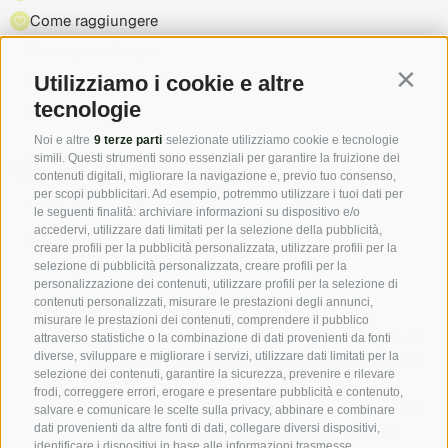
Come raggiungere
Rassegna stampa
Utilizziamo i cookie e altre
Highlight & manifestazioni
Contin
tecnologie
Partner
Noi e altre
9 terze parti
selezionate utilizziamo cookie e tecnologie
simili. Questi strumenti sono essenziali per garantire la fruizione dei
Chi siamo
contenuti digitali, migliorare la navigazione e, previo tuo consenso,
per scopi pubblicitari. Ad esempio, potremmo utilizzare i tuoi dati per
VPS - Associazione affittacamere privati
le seguenti finalità: archiviare informazioni su dispositivo e/o
accedervi, utilizzare dati limitati per la selezione della pubblicità,
L'appartenenza
creare profili per la pubblicità personalizzata, utilizzare profili per la
selezione di pubblicità personalizzata, creare profili per la
personalizzazione dei contenuti, utilizzare profili per la selezione di
contenuti personalizzati, misurare le prestazioni degli annunci,
misurare le prestazioni dei contenuti, comprendere il pubblico
Seguici su Facebook e scopri tutte le offerte, i nuovi
attraverso statistiche o la combinazione di dati provenienti da fonti
diverse, sviluppare e migliorare i servizi, utilizzare dati limitati per la
soci e tutti i suggerimenti dell’Alto Adige per primo!
selezione dei contenuti, garantire la sicurezza, prevenire e rilevare
frodi, correggere errori, erogare e presentare pubblicità e contenuto,
Immagini originali - infatti l’Alto Adige autentico dal
salvare e comunicare le scelte sulla privacy, abbinare e combinare
punto di vista dei nostri affittacamere privati.
dati provenienti da altre fonti di dati, collegare diversi dispositivi,
identificare i dispositivi in base alle informazioni trasmesse