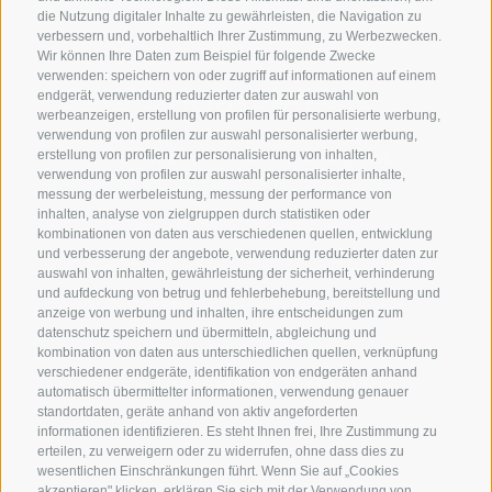
die Nutzung digitaler Inhalte zu gewährleisten, die Navigation zu
verbessern und, vorbehaltlich Ihrer Zustimmung, zu Werbezwecken.
Wir können Ihre Daten zum Beispiel für folgende Zwecke
verwenden: speichern von oder zugriff auf informationen auf einem
Haustiere
endgerät, verwendung reduzierter daten zur auswahl von
werbeanzeigen, erstellung von profilen für personalisierte werbung,
verwendung von profilen zur auswahl personalisierter werbung,
Wau! Was für ein tierisches Angebot.
erstellung von profilen zur personalisierung von inhalten,
verwendung von profilen zur auswahl personalisierter inhalte,
messung der werbeleistung, messung der performance von
inhalten, analyse von zielgruppen durch statistiken oder
kombinationen von daten aus verschiedenen quellen, entwicklung
und verbesserung der angebote, verwendung reduzierter daten zur
auswahl von inhalten, gewährleistung der sicherheit, verhinderung
und aufdeckung von betrug und fehlerbehebung, bereitstellung und
anzeige von werbung und inhalten, ihre entscheidungen zum
datenschutz speichern und übermitteln, abgleichung und
kombination von daten aus unterschiedlichen quellen, verknüpfung
verschiedener endgeräte, identifikation von endgeräten anhand
Urlaubstyp
automatisch übermittelter informationen, verwendung genauer
standortdaten, geräte anhand von aktiv angeforderten
informationen identifizieren. Es steht Ihnen frei, Ihre Zustimmung zu
erteilen, zu verweigern oder zu widerrufen, ohne dass dies zu
wesentlichen Einschränkungen führt. Wenn Sie auf „Cookies
akzeptieren" klicken, erklären Sie sich mit der Verwendung von