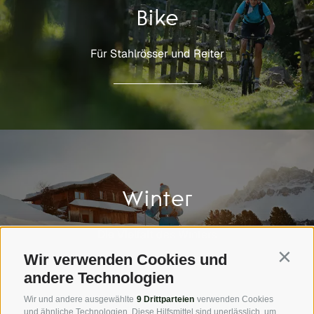
Bike
Für Stahlrösser und Reiter
Winter
Die Vielfalt des Winters
Wir verwenden Cookies und
Contin
andere Technologien
Wir und andere ausgewählte
9 Drittparteien
verwenden Cookies
und ähnliche Technologien. Diese Hilfsmittel sind unerlässlich, um