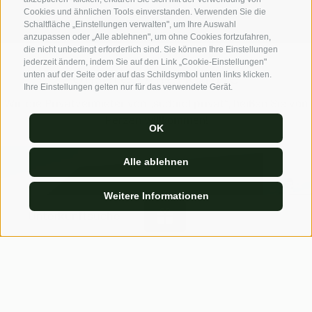
Cookies und ähnlichen Tools einverstanden. Verwenden Sie die
Schaltfläche „Einstellungen verwalten", um Ihre Auswahl
anzupassen oder „Alle ablehnen", um ohne Cookies fortzufahren,
die nicht unbedingt erforderlich sind. Sie können Ihre Einstellungen
jederzeit ändern, indem Sie auf den Link „Cookie-Einstellungen"
unten auf der Seite oder auf das Schildsymbol unten links klicken.
Unsere Unterkünfte
Ihre Einstellungen gelten nur für das verwendete Gerät.
Wir, die Privatvermieter von „südtirol privat“, heißen Sie von
Herzen willkommen!
OK
Alle ablehnen
Weitere Informationen
Unterkunftsuche