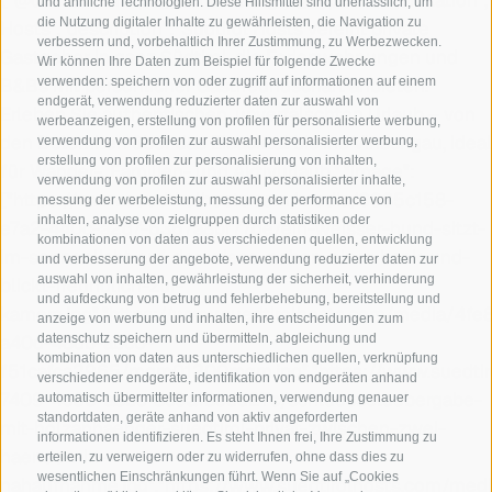
{"@context":"https://schema.org","@type":"Organization",
und ähnliche Technologien. Diese Hilfsmittel sind unerlässlich, um
die Nutzung digitaler Inhalte zu gewährleisten, die Navigation zu
Hosts","description":"Südtirol Hosts vereint private
verbessern und, vorbehaltlich Ihrer Zustimmung, zu Werbezwecken.
Gastgeber in ganz Südtirol, die Ferienwohnungen und
Wir können Ihre Daten zum Beispiel für folgende Zwecke
B&Bs mit persönlicher Gastfreundschaft anbieten.
verwenden: speichern von oder zugriff auf informationen auf einem
endgerät, verwendung reduzierter daten zur auswahl von
Erleben Sie authentischen, unverfälschten Urlaub – von
werbeanzeigen, erstellung von profilen für personalisierte werbung,
den Dolomiten über das Eisacktal bis ins Vinschgau, ideal
verwendung von profilen zur auswahl personalisierter werbung,
erstellung von profilen zur personalisierung von inhalten,
für Wander-, Familien- und Aktivurlaub.","image":
verwendung von profilen zur auswahl personalisierter inhalte,
["https://www.suedtirolhosts.com/media/0985c158-
messung der werbeleistung, messung der performance von
inhalten, analyse von zielgruppen durch statistiken oder
e7a2-440c-a2d7-6367a8bf77de/ein-weisser-hund-sitzt-
kombinationen von daten aus verschiedenen quellen, entwicklung
im-sonnenlicht-auf-der-wiese-neben-einer-bank-und-
und verbesserung der angebote, verwendung reduzierter daten zur
auswahl von inhalten, gewährleistung der sicherheit, verhinderung
blickt-freundlich-zur-
und aufdeckung von betrug und fehlerbehebung, bereitstellung und
kamera.jpg","https://www.suedtirolhosts.com/media/4fe
anzeige von werbung und inhalten, ihre entscheidungen zum
a40d-48db-abc0-
datenschutz speichern und übermitteln, abgleichung und
kombination von daten aus unterschiedlichen quellen, verknüpfung
f51cafca2965/mgm01200mgm.jpg","https://www.suedtir
verschiedener endgeräte, identifikation von endgeräten anhand
7409-4c60-a8bc-3c9a13edd27c/schluesseluebergabe-
automatisch übermittelter informationen, verwendung genauer
standortdaten, geräte anhand von aktiv angeforderten
mit-holzanhaenger-suedtirol-privat-zwischen-zwei-
informationen identifizieren. Es steht Ihnen frei, Ihre Zustimmung zu
haenden-in-
erteilen, zu verweigern oder zu widerrufen, ohne dass dies zu
wesentlichen Einschränkungen führt. Wenn Sie auf „Cookies
nahaufnahme.jpg","https://www.suedtirolhosts.com/me