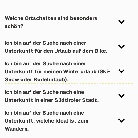
generieren eine unverbindliche Anfrage, um ein
Angebot zu erhalten.
Stöbern Sie mal auf der Website im Blog
Welche Ortschaften sind besonders
„Sabine on Tour“ und im Blog „Mir Drzehln“. Da
schön?
werden Sie bestimmt fündig.
Stöbern Sie am besten unter „Ferienregionen“,
Ich bin auf der Suche nach einer
dort finden Sie einen Überblick, was man in den
Unterkunft für den Urlaub auf dem Bike.
einzelnen Ferienregionen unternehmen kann.
>>
https://bit.ly/2vq3LEF
Hier der Link >>
https://bit.ly/2vq3LEF
zu
Ich bin auf der Suche nach einer
unseren Bikespezialisten, welche sich auf einen
Unterkunft für meinen Winterurlaub (Ski-
Urlaub für Räder und Pedalritter ausgerichtet
Snow oder Rodelurlaub).
haben:
Hier der Link >>
https://bit.ly/2tX2XHc
zu
Ich bin auf der Suche nach eine
unseren Winterspezialisten, welche sich auf
Unterkunft in einer Südtiroler Stadt.
einen Winterurlaub ausgerichtet haben.
Hier der Link >>
https://bit.ly/2mgxa3x
zu
Ich bin auf der Suche nach eine
unseren Stadtspezialisten, welche sich in einer
Unterkunft, welche ideal ist zum
Stadt befinden und in welchen Sie bestens auf
Wandern.
Ihren Städteurlaub vorbereitet sind.
Hier der Link >>
https://bit.ly/2mgy8gb
zu