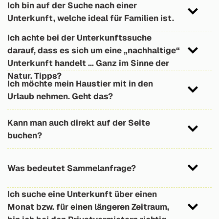
Ich bin auf der Suche nach einer
unseren Wanderspezialisten, welche sich auf
Unterkunft, welche ideal für Familien ist.
einen Wanderurlaub ausgerichtet haben.
Hier der Link >>
https://bit.ly/31nfjqE
zu unseren
Ich achte bei der Unterkunftssuche
Familienspezialisten, welche sich auf einen
darauf, dass es sich um eine „nachhaltige“
Familienurlaub spezialisiert haben.
Unterkunft handelt … Ganz im Sinne der
Natur. Tipps?
Dann sind Sie bei unseren „Naturspezialisten“
Ich möchte mein Haustier mit in den
genau richtig. Schauen Sie selbst: >>
Urlaub nehmen. Geht das?
https://bit.ly/2oDtuK7
Ja klar, einige unsere Vermieter erlauben auch
Kann man auch direkt auf der Seite
kleine Haustiere (Hunde oder Katzen). Hier der
buchen?
Link mit den Unterkünften, welche Haustiere
erlauben: >>
https://bit.ly/2SUtrVb
Ja, einige Betriebe sind auch buchbar auf
unserer Website, diese sind durch einen
Was bedeutet Sammelanfrage?
PS: Wir haben auch einen Haustierspezialisten:
eigenen, zusätzlichen Button gekennzeichnet.
Einige wenige haben sich hier komplett auf
Bei der Sammelanfrage wird eine Anfrage an bis
Ich suche eine Unterkunft über einen
Gäste mit Hunden oder Katzen eingestellt.
max. 15 Betriebe gesendet (nach Wahl oder
Monat bzw. für einen längeren Zeitraum,
Schauen Sie hier mal selbst: