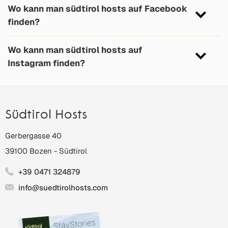
und enthält tolle Inhalte rund um die südtirol
Wo kann man südtirol hosts auf Facebook
hosts Vermieter, sowie rund um den Urlaub in
finden?
Südtirol zu den jeweils passenden Jahreszeiten.
Ja klar, hier entlang und hinterlassen Sie gleich
Also richtige Insidertipps!!
Wo kann man südtirol hosts auf
einen Like, wir freuen uns! >>
Instagram finden?
https://www.facebook.com/suedtirolprivat
Hier entlang – und folgen Sie uns auch gleich,
wir freuen uns!
>>
https://www.instagram.com/suedtirolhosts
Südtirol Hosts
Gerbergasse 40
39100
Bozen
-
Südtirol
+39 0471 324879
info@suedtirolhosts.com