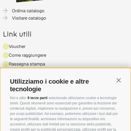
Ordina catalogo
Visitare catalogo
Link utili
Voucher
Come raggiungere
Rassegna stampa
Highlight & manifestazioni
Utilizziamo i cookie e altre
Partner
Contin
tecnologie
Chi siamo
Noi e altre
9 terze parti
selezionate utilizziamo cookie e tecnologie
simili. Questi strumenti sono essenziali per garantire la fruizione dei
contenuti digitali, migliorare la navigazione e, previo tuo consenso,
VPS - Associazione affittacamere privati
per scopi pubblicitari. Ad esempio, potremmo utilizzare i tuoi dati per
L'appartenenza
le seguenti finalità: archiviare informazioni su dispositivo e/o
accedervi, utilizzare dati limitati per la selezione della pubblicità,
creare profili per la pubblicità personalizzata, utilizzare profili per la