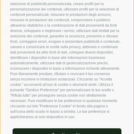
selezione di pubblicità personalizzata, creare profili per la
personalizzazione dei contenuti, utilizzare profili per la selezione di
contenuti personalizzati, misurare le prestazioni degli annunci,
Seguici su Facebook e scopri tutte le offerte, i nuovi
misurare le prestazioni dei contenuti, comprendere il pubblico
soci e tutti i suggerimenti dell’Alto Adige per primo!
attraverso statistiche o la combinazione di dati provenienti da fonti
diverse, sviluppare e migliorare i servizi, utilizzare dati limitati per la
selezione dei contenuti, garantire la sicurezza, prevenire e rilevare
Immagini originali - infatti l’Alto Adige autentico dal
frodi, correggere errori, erogare e presentare pubblicità e contenuto,
punto di vista dei nostri affittacamere privati.
salvare e comunicare le scelte sulla privacy, abbinare e combinare
dati provenienti da altre fonti di dati, collegare diversi dispositivi,
identificare i dispositivi in base alle informazioni trasmesse
Meteo
automaticamente, utilizzare dati di geolocalizzazione precisi,
riconoscere i dispositivi in base a informazioni richieste attivamente.
Puoi liberamente prestare, rifiutare o revocare il tuo consenso
22° /
34°C
senza incorrere in limitazioni sostanziali. Cliccando su "Accetta
cookie," acconsenti all'uso di cookie e strumenti simili. Utilizza il
pulsante "Gestisci Preferenze" per personalizzare le tue scelte o
13° /
36°C
"Rifiuta tutto" per proseguire senza cookie non strettamente
necessari. Puoi modificare le tue preferenze in qualsiasi momento
cliccando sul link "Preferenze Cookie" in fondo alla pagina o
Previsioni del tempo
sull'icona dello scudo in basso a sinistra. Le tue preferenze si
applicheranno al solo dispositivo in uso.
UID: IT 00817490212
-
Credits
·
Mappa del sito
·
Accessibiltà