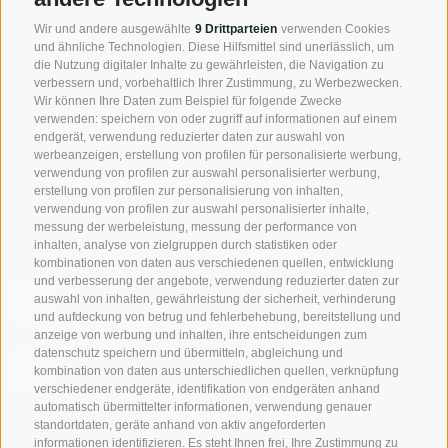
Presse
Wir und andere ausgewählte
9 Drittparteien
verwenden Cookies
Highlights & Veranstaltungen
und ähnliche Technologien. Diese Hilfsmittel sind unerlässlich, um
Partner
die Nutzung digitaler Inhalte zu gewährleisten, die Navigation zu
verbessern und, vorbehaltlich Ihrer Zustimmung, zu Werbezwecken.
Wir können Ihre Daten zum Beispiel für folgende Zwecke
Über uns
verwenden: speichern von oder zugriff auf informationen auf einem
endgerät, verwendung reduzierter daten zur auswahl von
werbeanzeigen, erstellung von profilen für personalisierte werbung,
VPS-Verband der Privatvermieter
verwendung von profilen zur auswahl personalisierter werbung,
Mitgliedschaft
erstellung von profilen zur personalisierung von inhalten,
verwendung von profilen zur auswahl personalisierter inhalte,
messung der werbeleistung, messung der performance von
inhalten, analyse von zielgruppen durch statistiken oder
kombinationen von daten aus verschiedenen quellen, entwicklung
und verbesserung der angebote, verwendung reduzierter daten zur
Folge uns auf Facebook und entdecke alle Angebote,
auswahl von inhalten, gewährleistung der sicherheit, verhinderung
neuen Mitglieder und Südtirol-Insider-Tipps als erster!
und aufdeckung von betrug und fehlerbehebung, bereitstellung und
anzeige von werbung und inhalten, ihre entscheidungen zum
datenschutz speichern und übermitteln, abgleichung und
Authentische Bilder - eben das „echte“ Südtirol aus der
kombination von daten aus unterschiedlichen quellen, verknüpfung
Sicht unserer Privatvermieter.
verschiedener endgeräte, identifikation von endgeräten anhand
automatisch übermittelter informationen, verwendung genauer
standortdaten, geräte anhand von aktiv angeforderten
informationen identifizieren. Es steht Ihnen frei, Ihre Zustimmung zu