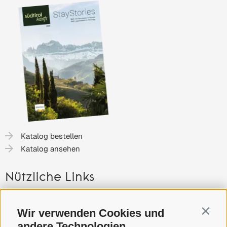
Katalog bestellen
Katalog ansehen
Nützliche Links
Gutschein
Wir verwenden Cookies und
Contin
Anreise nach Südtirol
andere Technologien