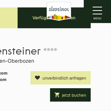
Verfügbarkeit prüfen
MENU
nsteiner
tten-Oberbozen
.com
unverbindlich anfragen
com
jetzt buchen