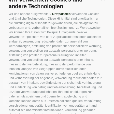
andere Technologien
Presse
Wir und andere ausgewählte
9 Drittparteien
verwenden Cookies
Highlights & Veranstaltungen
und ähnliche Technologien. Diese Hilfsmittel sind unerlässlich, um
Partner
die Nutzung digitaler Inhalte zu gewährleisten, die Navigation zu
verbessern und, vorbehaltlich Ihrer Zustimmung, zu Werbezwecken.
Wir können Ihre Daten zum Beispiel für folgende Zwecke
Über uns
verwenden: speichern von oder zugriff auf informationen auf einem
endgerät, verwendung reduzierter daten zur auswahl von
werbeanzeigen, erstellung von profilen für personalisierte werbung,
VPS-Verband der Privatvermieter
verwendung von profilen zur auswahl personalisierter werbung,
Mitgliedschaft
erstellung von profilen zur personalisierung von inhalten,
verwendung von profilen zur auswahl personalisierter inhalte,
messung der werbeleistung, messung der performance von
inhalten, analyse von zielgruppen durch statistiken oder
kombinationen von daten aus verschiedenen quellen, entwicklung
und verbesserung der angebote, verwendung reduzierter daten zur
Folge uns auf Facebook und entdecke alle Angebote,
auswahl von inhalten, gewährleistung der sicherheit, verhinderung
neuen Mitglieder und Südtirol-Insider-Tipps als erster!
und aufdeckung von betrug und fehlerbehebung, bereitstellung und
anzeige von werbung und inhalten, ihre entscheidungen zum
datenschutz speichern und übermitteln, abgleichung und
Authentische Bilder - eben das „echte“ Südtirol aus der
kombination von daten aus unterschiedlichen quellen, verknüpfung
Sicht unserer Privatvermieter.
verschiedener endgeräte, identifikation von endgeräten anhand
automatisch übermittelter informationen, verwendung genauer