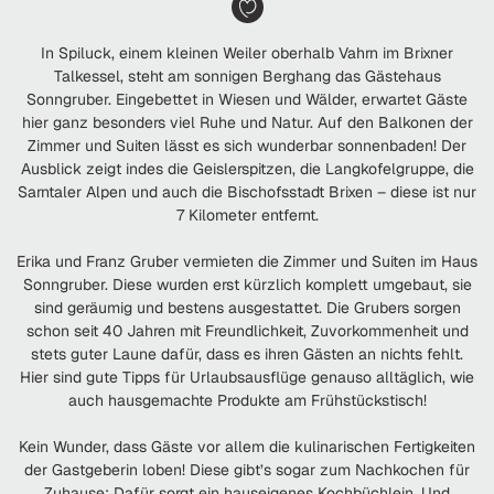
In Spiluck, einem kleinen Weiler oberhalb Vahrn im Brixner
Talkessel, steht am sonnigen Berghang das Gästehaus
Sonngruber. Eingebettet in Wiesen und Wälder, erwartet Gäste
hier ganz besonders viel Ruhe und Natur. Auf den Balkonen der
Zimmer und Suiten lässt es sich wunderbar sonnenbaden! Der
Ausblick zeigt indes die Geislerspitzen, die Langkofelgruppe, die
Sarntaler Alpen und auch die Bischofsstadt Brixen – diese ist nur
7 Kilometer entfernt.
Erika und Franz Gruber vermieten die Zimmer und Suiten im Haus
Sonngruber. Diese wurden erst kürzlich komplett umgebaut, sie
sind geräumig und bestens ausgestattet. Die Grubers sorgen
schon seit 40 Jahren mit Freundlichkeit, Zuvorkommenheit und
stets guter Laune dafür, dass es ihren Gästen an nichts fehlt.
Hier sind gute Tipps für Urlaubsausflüge genauso alltäglich, wie
auch hausgemachte Produkte am Frühstückstisch!
Kein Wunder, dass Gäste vor allem die kulinarischen Fertigkeiten
der Gastgeberin loben! Diese gibt’s sogar zum Nachkochen für
Zuhause: Dafür sorgt ein hauseigenes Kochbüchlein. Und