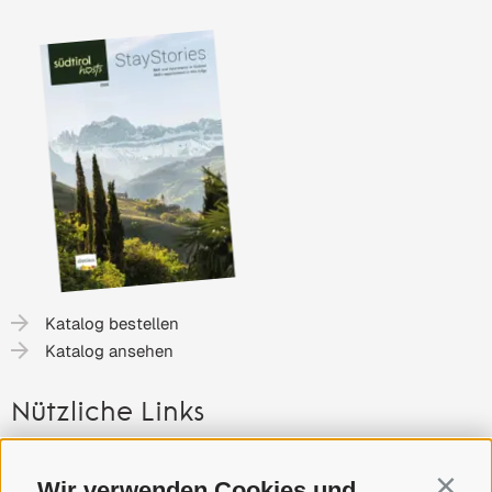
Katalog bestellen
Katalog ansehen
Nützliche Links
Gutschein
Wir verwenden Cookies und
Contin
Anreise nach Südtirol