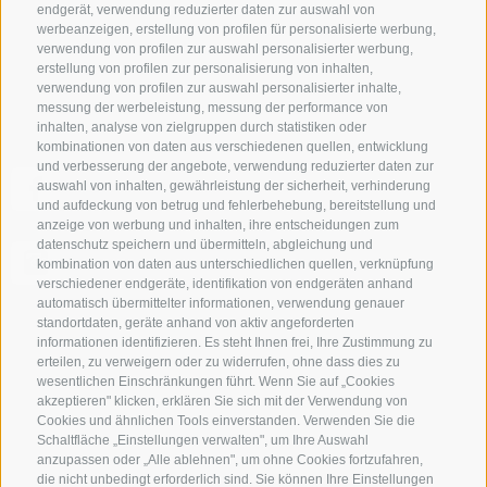
endgerät, verwendung reduzierter daten zur auswahl von
werbeanzeigen, erstellung von profilen für personalisierte werbung,
VPS-Verband der Privatvermieter
verwendung von profilen zur auswahl personalisierter werbung,
Mitgliedschaft
erstellung von profilen zur personalisierung von inhalten,
verwendung von profilen zur auswahl personalisierter inhalte,
messung der werbeleistung, messung der performance von
inhalten, analyse von zielgruppen durch statistiken oder
kombinationen von daten aus verschiedenen quellen, entwicklung
und verbesserung der angebote, verwendung reduzierter daten zur
Folge uns auf Facebook und entdecke alle Angebote,
auswahl von inhalten, gewährleistung der sicherheit, verhinderung
neuen Mitglieder und Südtirol-Insider-Tipps als erster!
und aufdeckung von betrug und fehlerbehebung, bereitstellung und
anzeige von werbung und inhalten, ihre entscheidungen zum
datenschutz speichern und übermitteln, abgleichung und
Authentische Bilder - eben das „echte“ Südtirol aus der
kombination von daten aus unterschiedlichen quellen, verknüpfung
Sicht unserer Privatvermieter.
verschiedener endgeräte, identifikation von endgeräten anhand
automatisch übermittelter informationen, verwendung genauer
standortdaten, geräte anhand von aktiv angeforderten
Wetter
informationen identifizieren. Es steht Ihnen frei, Ihre Zustimmung zu
erteilen, zu verweigern oder zu widerrufen, ohne dass dies zu
wesentlichen Einschränkungen führt. Wenn Sie auf „Cookies
22° /
34°C
akzeptieren" klicken, erklären Sie sich mit der Verwendung von
Cookies und ähnlichen Tools einverstanden. Verwenden Sie die
Schaltfläche „Einstellungen verwalten", um Ihre Auswahl
13° /
36°C
anzupassen oder „Alle ablehnen", um ohne Cookies fortzufahren,
die nicht unbedingt erforderlich sind. Sie können Ihre Einstellungen