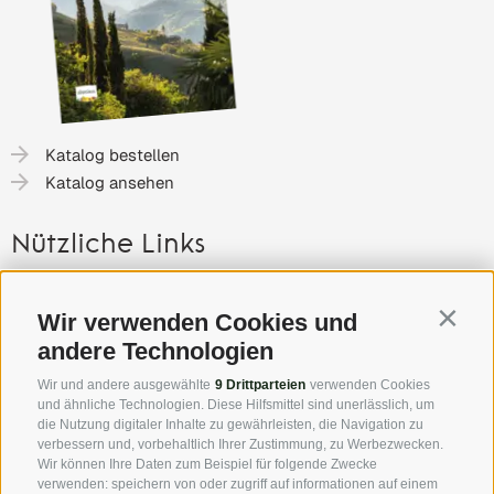
Katalog bestellen
Katalog ansehen
Nützliche Links
Gutschein
Wir verwenden Cookies und
Contin
Anreise nach Südtirol
andere Technologien
Presse
Wir und andere ausgewählte
9 Drittparteien
verwenden Cookies
Highlights & Veranstaltungen
und ähnliche Technologien. Diese Hilfsmittel sind unerlässlich, um
Partner
die Nutzung digitaler Inhalte zu gewährleisten, die Navigation zu
verbessern und, vorbehaltlich Ihrer Zustimmung, zu Werbezwecken.
Wir können Ihre Daten zum Beispiel für folgende Zwecke
Über uns
verwenden: speichern von oder zugriff auf informationen auf einem