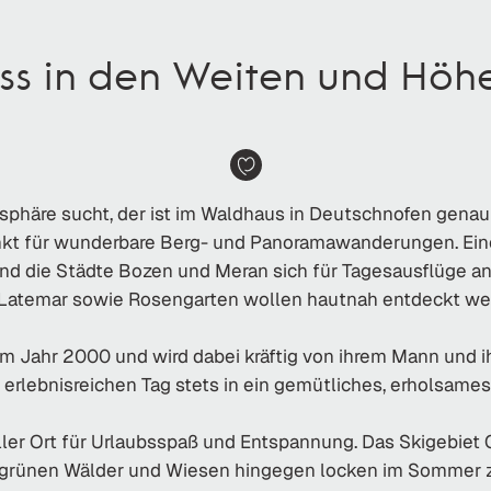
s in den Weiten und Höh
phäre sucht, der ist im Waldhaus in Deutschnofen genau ric
nkt für wunderbare Berg- und Panoramawanderungen. Ein
d die Städte Bozen und Meran sich für Tagesausflüge anbie
Latemar sowie Rosengarten wollen hautnah entdeckt we
m Jahr 2000 und wird dabei kräftig von ihrem Mann und 
m erlebnisreichen Tag stets in ein gemütliches, erholsam
ler Ort für Urlaubsspaß und Entspannung. Das Skigebiet
 grünen Wälder und Wiesen hingegen locken im Sommer z