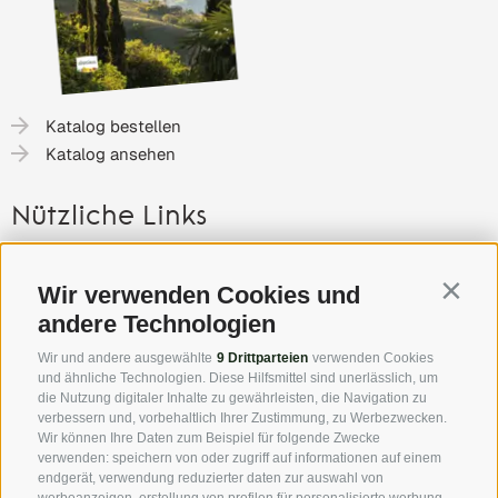
Katalog bestellen
Katalog ansehen
Nützliche Links
Gutschein
Wir verwenden Cookies und
Contin
Anreise nach Südtirol
andere Technologien
Presse
Wir und andere ausgewählte
9 Drittparteien
verwenden Cookies
Highlights & Veranstaltungen
und ähnliche Technologien. Diese Hilfsmittel sind unerlässlich, um
Partner
die Nutzung digitaler Inhalte zu gewährleisten, die Navigation zu
verbessern und, vorbehaltlich Ihrer Zustimmung, zu Werbezwecken.
Wir können Ihre Daten zum Beispiel für folgende Zwecke
Über uns
verwenden: speichern von oder zugriff auf informationen auf einem
endgerät, verwendung reduzierter daten zur auswahl von