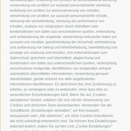
werbeanzeigen, erstellung von profilen für personalisierte werbung,
VPS-Verband der Privatvermieter
verwendung von profilen zur auswahl personalisierter werbung,
Mitgliedschaft
erstellung von profilen zur personalisierung von inhalten,
verwendung von profilen zur auswahl personalisierter inhalte,
messung der werbeleistung, messung der performance von
inhalten, analyse von zielgruppen durch statistiken oder
kombinationen von daten aus verschiedenen quellen, entwicklung
und verbesserung der angebote, verwendung reduzierter daten zur
Folge uns auf Facebook und entdecke alle Angebote,
auswahl von inhalten, gewährleistung der sicherheit, verhinderung
neuen Mitglieder und Südtirol-Insider-Tipps als erster!
und aufdeckung von betrug und fehlerbehebung, bereitstellung und
anzeige von werbung und inhalten, ihre entscheidungen zum
datenschutz speichern und übermitteln, abgleichung und
Authentische Bilder - eben das „echte“ Südtirol aus der
kombination von daten aus unterschiedlichen quellen, verknüpfung
Sicht unserer Privatvermieter.
verschiedener endgeräte, identifikation von endgeräten anhand
automatisch übermittelter informationen, verwendung genauer
standortdaten, geräte anhand von aktiv angeforderten
Wetter
informationen identifizieren. Es steht Ihnen frei, Ihre Zustimmung zu
erteilen, zu verweigern oder zu widerrufen, ohne dass dies zu
wesentlichen Einschränkungen führt. Wenn Sie auf „Cookies
18° /
32°C
akzeptieren" klicken, erklären Sie sich mit der Verwendung von
Cookies und ähnlichen Tools einverstanden. Verwenden Sie die
Schaltfläche „Einstellungen verwalten", um Ihre Auswahl
12° /
34°C
anzupassen oder „Alle ablehnen", um ohne Cookies fortzufahren,
die nicht unbedingt erforderlich sind. Sie können Ihre Einstellungen
jederzeit ändern, indem Sie auf den Link „Cookie-Einstellungen"
Wetterprognose